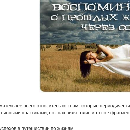
имательнее всего относитесь ко снам, которые периодичес
ссивными практиками, во снах видят один и тот же фрагмен
успехов в путешествии по жизням!