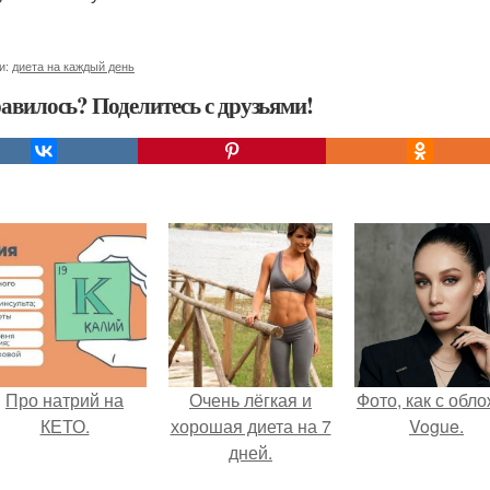
и:
диета на каждый день
авилось? Поделитесь с друзьями!
Про натрий на
Очень лёгкая и
Фото, как с обл
КЕТО.
хорошая диета на 7
Vogue.
дней.