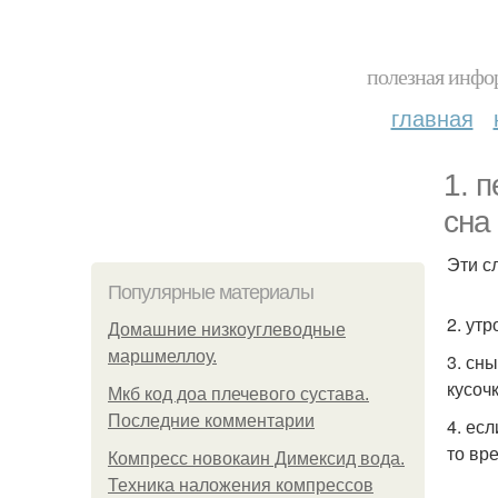
полезная инфор
главная
1. 
сна
Эти с
Популярные материалы
2. ут
Домашние низкоуглеводные
маршмеллоу.
3. сн
кусоч
Мкб код доа плечевого сустава.
Последние комментарии
4. ес
то вр
Компресс новокаин Димексид вода.
Техника наложения компрессов