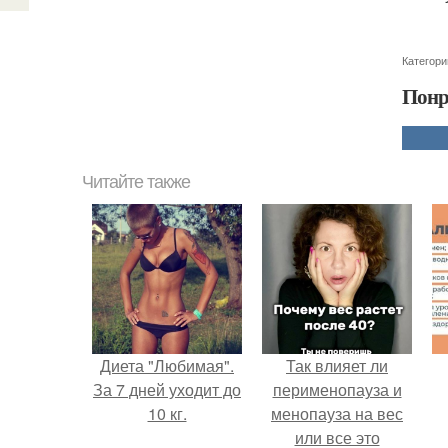
Категори
Понр
Читайте также
Диета "Любимая".
Так влияет ли
За 7 дней уходит до
перименопауза и
10 кг.
менопауза на вес
или все это