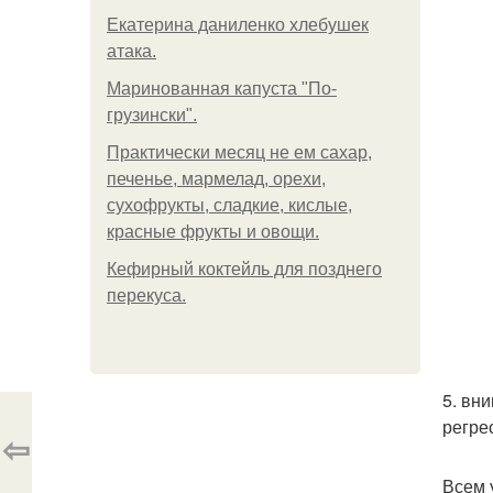
Екатерина даниленко хлебушек
атака.
Маринованная капуста "По-
грузински".
Практически месяц не ем сахар,
печенье, мармелад, орехи,
сухофрукты, сладкие, кислые,
красные фрукты и овощи.
Кефирный коктейль для позднего
перекуса.
5. вн
регре
⇦
Всем 