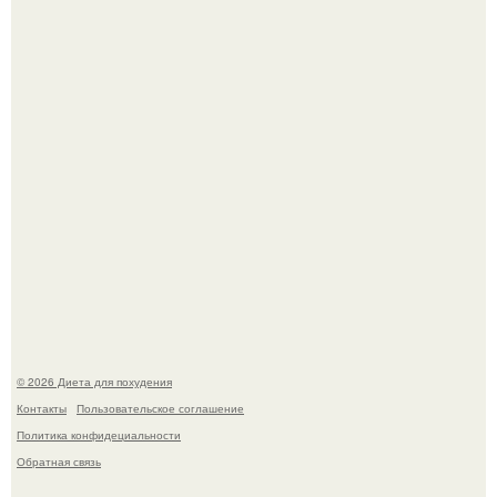
инвалида из-за бесконтрольного использования мази.
Виктория галустян, бывшая жена юмориста Михаила
галустяна, рассказала о неожиданных последствиях
развода.
© 2026 Диета для похудения
Контакты
Пользовательское соглашение
Политика конфидециальности
Обратная связь