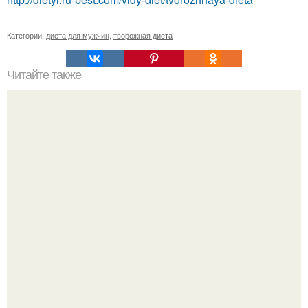
Категории:
диета для мужчин
,
творожная диета
Читайте также
Диета, которая, по словам врачей, поможет вам скинуть
до 10 кг за неделю?