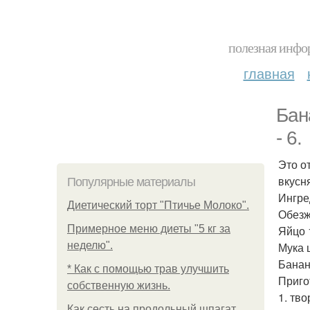
полезная инфор
главная
Бан
- 6.
Это о
вкусн
Популярные материалы
Ингре
Диетический торт "Птичье Молоко".
Обезж
Примерное меню диеты "5 кг за
Яйцо 
неделю".
Мука 
Банан
* Как с помощью трав улучшить
Приго
собственную жизнь.
1. тв
Как сесть на продольный шпагат.