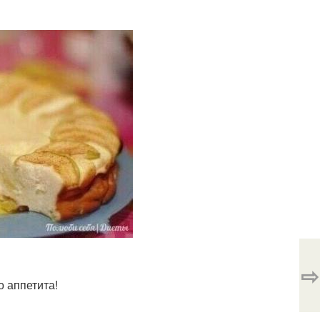
⇨
о аппетита!