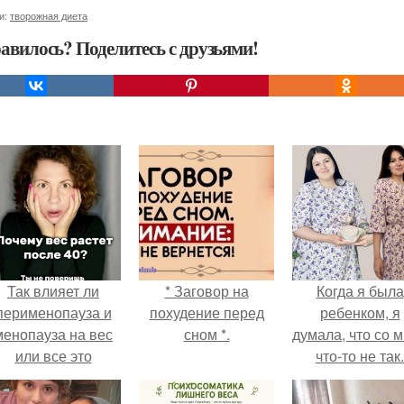
и:
творожная диета
авилось? Поделитесь с друзьями!
Так влияет ли
* Заговор на
Когда я была
перименопауза и
похудение перед
ребенком, я
менопауза на вес
сном *.
думала, что со 
или все это
что-то не так.
ерунда?