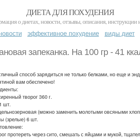
ДИЕТА ДЛЯ ПОХУДЕНИЯ
мация о диетах, новости, отзывы, описания, инструкции 
новости
эффективное похудение
виды диет
ановая запеканка. На 100 гр - 41 кка
тличный способ зарядиться не только белками, но еще и эн
ятиной вам обеспечено!
диенты:
иренный творог 360 г.
1 шт.
цельнозерновая (можно заменить молотыми овсяными хлопья
ы (зрелые) 6 шт.
товление:
орог протереть через сито, смешать с яйцами и мукой, тщат