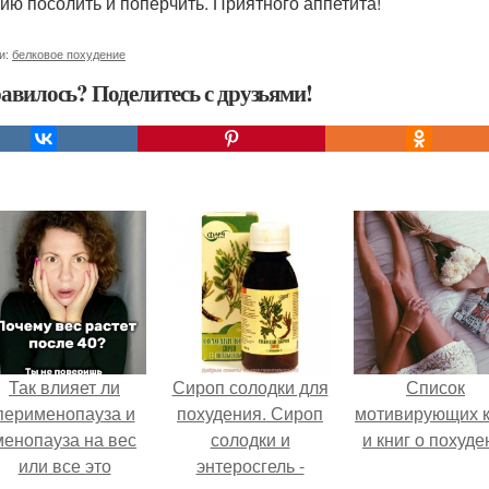
ию посолить и поперчить. Приятного аппетита!
и:
белковое похудение
авилось? Поделитесь с друзьями!
Так влияет ли
Сироп солодки для
Список
перименопауза и
похудения. Сироп
мотивирующих к
менопауза на вес
солодки и
и книг о похуде
или все это
энтеросгель -