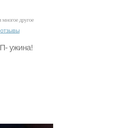
и многое другое
отзывы
П- ужина!