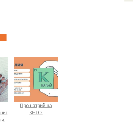
Про натрий на
ниг
КЕТО.
ни.