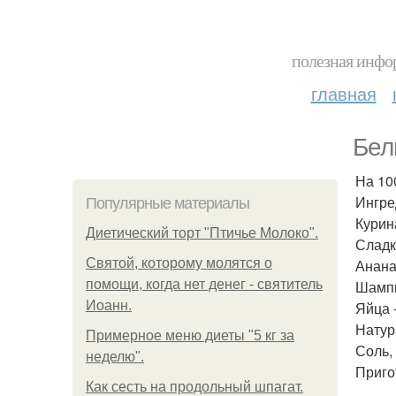
полезная инфор
главная
Бел
На 100
Ингре
Популярные материалы
Курина
Диетический торт "Птичье Молоко".
Сладк
Святой, которому молятся о
Анана
помощи, когда нет денег - святитель
Шампи
Иоанн.
Яйца -
Натура
Примерное меню диеты "5 кг за
Соль, 
неделю".
Приго
Как сесть на продольный шпагат.