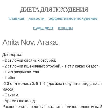
ДИЕТА ДЛЯ ПОХУДЕНИЯ
главная
новости
эффективное похудение
виды диет
отзывы
Anita Nov. Атака.
Для коржа:
- 2 ст ложки овсяных отрубей.
- 2 ст ложки пшеничных отрубей, - 1 ст л какао бездоп.
- 1 ч л разрыхлителя.
- 1 яйцо.
-2-3 ст л молока 0. 5-1. 5 ( должна получится жиденькая
масса).
- Сахзам.
- Аромик шоколад.
Распределить по лотку поставить в микроволновку на 3