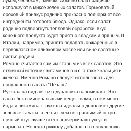
луком, чесноком, тмином. Обычно салат радичио
используют в миксе зеленых салатов. Горьковатый
ореховый привкус радичио прекрасно подчеркнет все
ингредиенты готового блюда. Однако, если салат
радичио подвергнуть тепловой обработки, вкус
конечного продукта будет приятно сладким и пряным. В
Италии, например, принято подавать обжаренные в
первоклассном оливковом масле или вине салатные
листья родичи.
Романо считается самым старым из всех салатов! Это
отличный источник витаминов а и с, а также кальция и
железа. Именно Романо следует использовать для
популярного салата "Цезарь".
Руккола на вид листья одуванчика напоминает. Этот
салат богат минеральными веществами, в нем много
йода и витамина с. руккола идеально дополняет другие
зеленые салаты, а ее ни с чем не сравнимый остро -
пряный вкус лучше всего подчеркивают уксус и
пармезан. Нередко рукколу добавляют в популярную