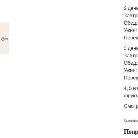
2 день
Завтр
Обед:
Ужин:
⇦
Перек
3 день
Завтра
Обед:
Ужин: 
Переку
4, 5 
фрукт
Смотр
Категори
Понр