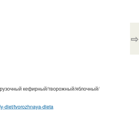
⇨
 разгрузочный кефирный/творожный/яблочный/
idy-diet/tvorozhnaya-dieta