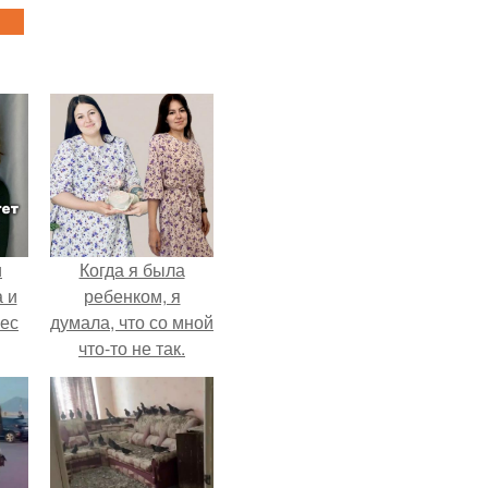
и
Когда я была
 и
ребенком, я
вес
думала, что со мной
что-то не так.