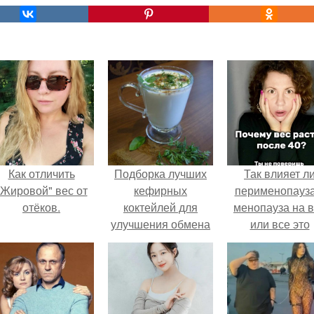
Как отличить
Подборка лучших
Так влияет л
"Жировой" вес от
кефирных
перименопауза
отёков.
коктейлей для
менопауза на 
улучшения обмена
или все это
веществ и
ерунда?
укрепления
иммунитета.