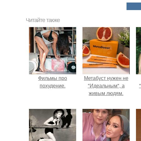
Читайте также
Фильмы про
Метабуст нужен не
похудение.
"Идеальным", а
живым людям.