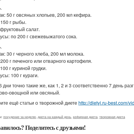
.
ак: 50 г овсяных хлопьев, 200 мл кефира.
 150 г рыбы.
 фруктовый салат.
усы: по 200 г свежевыжатого сока.
.
к: 30 г черного хлеба, 200 мл молока.
 200 г печеного или отварного картофеля.
100 г куриной грудки.
сы: 100 г кураги.
и 6 дни точно такие же, как 1, 2 и 3 соответственно 7 день
ово-овощной или овсяный.
ите ещё статьи о творожной диете
http://dietyi.ru-best.com/v
и:
похудение за неделю
,
диета на каждый день
,
кефирная диета
,
творожная диета
авилось? Поделитесь с друзьями!