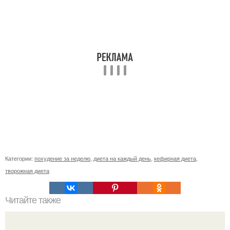
Категории:
похудение за неделю
,
диета на каждый день
,
кефирная диета
,
творожная диета
Читайте также