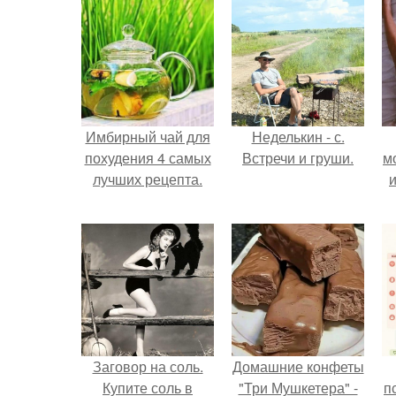
Имбирный чай для
Неделькин - с.
похудения 4 самых
Встречи и груши.
м
лучших рецепта.
и
Заговор на соль.
Домашние конфеты
Купите соль в
"Три Мушкетера" -
п