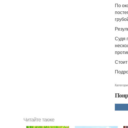
По ок
посте
грубо
Резул
Судя 
неско
проти
Стоит
Подро
Категори
Понр
Читайте также