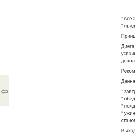
* все 
* при
Принц
Диета
усваи
допол
Реком
Данна
⇦
* зав
* обе
* пол
* ужи
стано
Выход