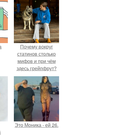
а
Почему вокруг
статинов столько
мифов и при чём
здесь грейпфрут?
Это Моника - ей 26.
4