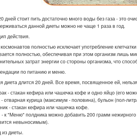
20 дней стоит пить достаточно много воды без газа - это очи
держиваться данной диеты можно не чаще 1 раза в год.
ип действия.
 космонавтов полностью исключает употребление клетчатки
вается полностью, обеспечивая при этом организм лишь м
нительных затрат энергии со стороны организма, что спосо
ендации по питанию и меню.
я диета длится 20 дней. Все время, посвященное ей, нельз
трак - стакан кефира или чашечка кофе и одно яйцо (его мож
д - отварная курица (максимум - половина), бульон (пол-лит
дник - стакан кефира или чашечка кофе.
н - к "Меню" полдника можно добавить 200 грамм нежирного 
вится невыносимым).
 из диеты.