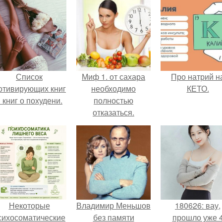
Список
Миф 1. от сахара
Про натрий н
отивирующих книг
необходимо
КЕТО.
 книг о похудени.
полностью
отказаться.
Некоторые
Владимир Меньшов
180626: вау,
сихосоматические
без памяти
прошло уже 