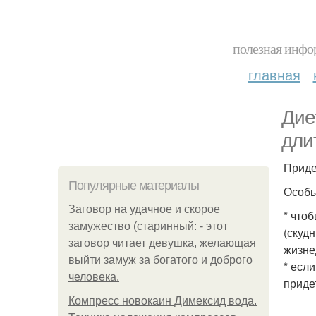
полезная инфор
главная
Дие
дли
Приде
Популярные материалы
Особы
Заговор на удачное и скорое
* что
замужество (старинный: - этот
(скуд
заговор читает девушка, желающая
жизне
выйти замуж за богатого и доброго
* есл
человека.
приде
Компресс новокаин Димексид вода.