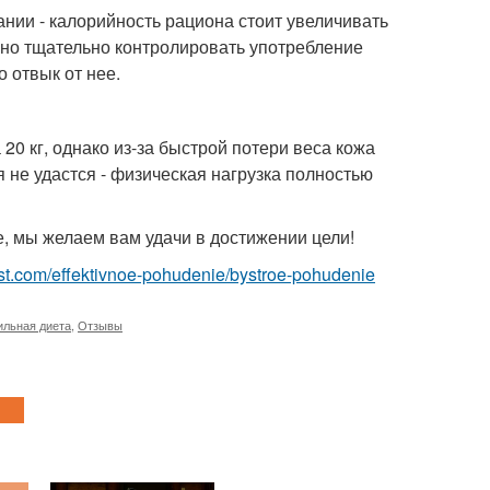
нии - калорийность рациона стоит увеличивать
жно тщательно контролировать употребление
о отвык от нее.
20 кг, однако из-за быстрой потери веса кожа
 не удастся - физическая нагрузка полностью
е, мы желаем вам удачи в достижении цели!
-best.com/effektivnoe-pohudenie/bystroe-pohudenie
ильная диета
,
Отзывы