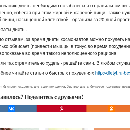
ончанию диеты необходимо позаботиться о правильном пита
пенно, избегая при этом жирной и жареной пищи. Также ну
й пищи, насыщенной клетчаткой - организм за 20 дней прост
ьтаты диеты.
по отзывам, за время диеты космонавтов можно похудеть на 
лько обвисает (привести мышцы в тонус во время похудения
вопоказана во время такого неполноценного рациона.
 ли так стремительно худеть - решайте сами. В любом случа
бнее читайте статьи о быстрых похудениях
http://dietyi.ru
и:
быстрое похудение
,
диета для похудения
,
быстрая диета
,
белковое похудение
,
прав
авилось? Поделитесь с друзьями!