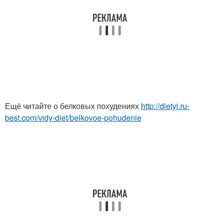
Ещё читайте о белковых похудениях
http://dietyi.ru-
best.com/vidy-diet/belkovoe-pohudenie