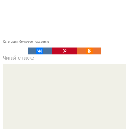
Категории:
белковое похудение
Читайте также
25 диетических рецептов от Маргариты королевой: