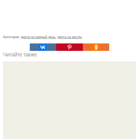
Категории:
диета на каждый день
,
диета на месяц
Читайте также
Двухнедельная диета. Мы теряем до 10 кг вперед за
красивым телом, девочки?