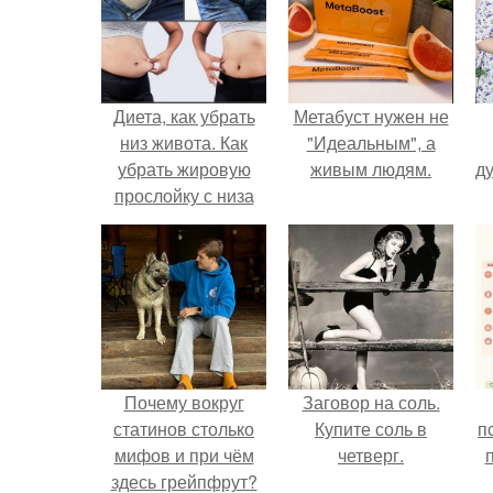
Диета, как убрать
Метабуст нужен не
низ живота. Как
"Идеальным", а
убрать жировую
живым людям.
ду
прослойку с низа
живота
Почему вокруг
Заговор на соль.
статинов столько
Купите соль в
п
мифов и при чём
четверг.
здесь грейпфрут?