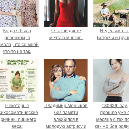
Когда я была
О такой диете
Неделькин - с
ребенком, я
мечтаю многие!
Встречи и груш
мала, что со мной
что-то не так.
Некоторые
Владимир Меньшов
180626: вау,
сихосоматические
без памяти
прошло уже 
причины лишнего
влюбился в
месяца с тех п
веса:
молодую актрису и
как Чо боа роди