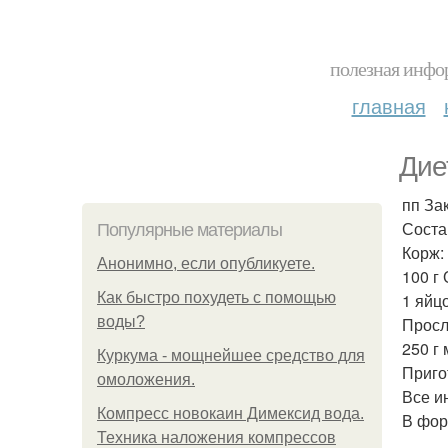
полезная инфор
главная
Дие
пп За
Соста
Популярные материалы
Корж:
Анонимно, если опубликуете.
100 г
Как быстро похудеть с помощью
1 яйц
воды?
Просл
250 г 
Куркума - мощнейшее средство для
Приго
омоложения.
Все и
Компресс новокаин Димексид вода.
В фор
Техника наложения компрессов