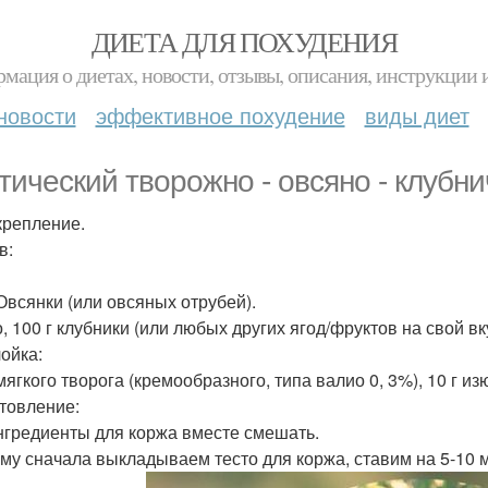
ДИЕТА ДЛЯ ПОХУДЕНИЯ
мация о диетах, новости, отзывы, описания, инструкции 
новости
эффективное похудение
виды диет
тический творожно - овсяно - клубни
крепление.
в:
 Овсянки (или овсяных отрубей).
о, 100 г клубники (или любых других ягод/фруктов на свой 
ойка:
мягкого творога (кремообразного, типа валио 0, 3%), 10 г из
товление:
нгредиенты для коржа вместе смешать.
му сначала выкладываем тесто для коржа, ставим на 5-10 м