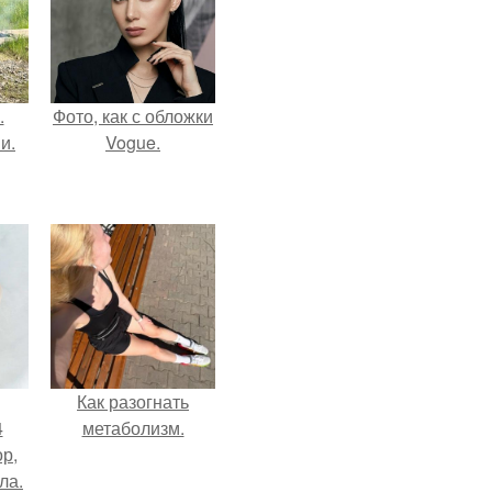
.
Фото, как с обложки
и.
Vogue.
Как разогнать
4
метаболизм.
ор,
ла.