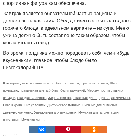
спортивная фигура вам обеспечена.
Завтрак является обязательной частью рациона и
должен быть «легким». Обед должен состоять из одного
горячего блюда, в идеальном варианте – из супа. Меню
ужина должно быть составлено таким образом, чтобы
могло утолить голод.
Во время полдника можно порадовать себя чем-нибудь
вкусненьким, главное, чтобы блюдо было
низкокалорийным.
Категории:
диета на каждый день
,
быстрая диета
,
Прослойка с низа
,
Живот с
помощью
,
правильная диета
,
Живот без упражнений
,
Массаж против лишних
складок
,
Складки на животе
,
Жир на животе
,
Полезная диета
,
Диета для мужчины
,
Бока в домашних условиях
,
Диетическое питание
,
Питание для снижения
,
Диетическое меню
,
Упражнения для похудения
,
Мужская диета
,
диета для
похудения
,
Мужские диеты