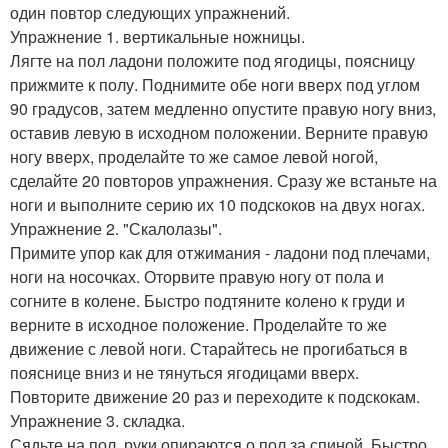
один повтор следующих упражнений.
Упражнение 1. вертикальные ножницы.
Лягте на пол ладони положите под ягодицы, поясницу
прижмите к полу. Поднимите обе ноги вверх под углом
90 градусов, затем медленно опустите правую ногу вниз,
оставив левую в исходном положении. Верните правую
ногу вверх, проделайте то же самое левой ногой,
сделайте 20 повторов упражнения. Сразу же встаньте на
ноги и выполните серию их 10 подскоков на двух ногах.
Упражнение 2. "Скалолазы".
Примите упор как для отжимания - ладони под плечами,
ноги на носочках. Оторвите правую ногу от пола и
согните в колене. Быстро подтяните колено к груди и
верните в исходное положение. Проделайте то же
движение с левой ноги. Старайтесь не прогибаться в
пояснице вниз и не тянуться ягодицами вверх.
Повторите движение 20 раз и переходите к подскокам.
Упражнение 3. складка.
Сядьте на пол, руки опираются о пол за спиной. Быстро