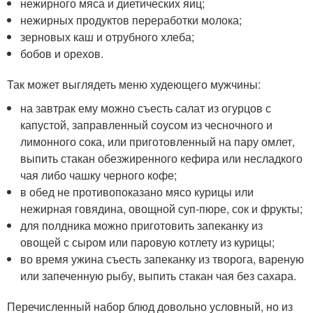
нежирного мяса и диетических яиц;
нежирных продуктов переработки молока;
зерновых каш и отрубного хлеба;
бобов и орехов.
Так может выглядеть меню худеющего мужчины:
на завтрак ему можно съесть салат из огурцов с
капустой, заправленный соусом из чесночного и
лимонного сока, или приготовленный на пару омлет,
выпить стакан обезжиренного кефира или несладкого
чая либо чашку черного кофе;
в обед не противопоказано мясо курицы или
нежирная говядина, овощной суп-пюре, сок и фрукты;
для полдника можно приготовить запеканку из
овощей с сыром или паровую котлету из курицы;
во время ужина съесть запеканку из творога, вареную
или запеченную рыбу, выпить стакан чая без сахара.
Перечисленный набор блюд довольно условный, но из