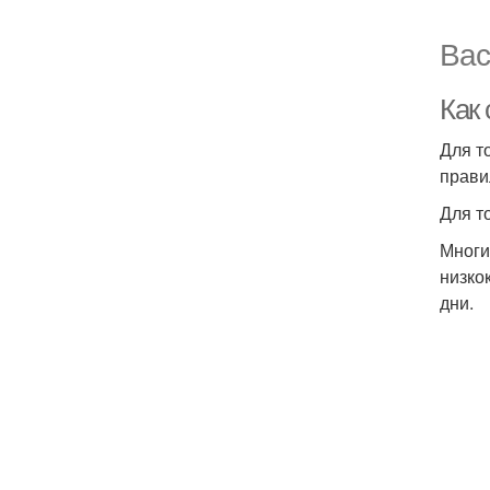
Вас
Как
Для т
прави
Для т
Многи
низко
дни.