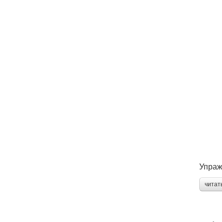
Упраж
читат