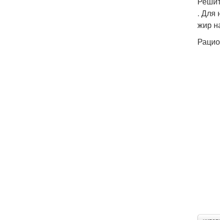
Решит
. Для
жир н
Рацио