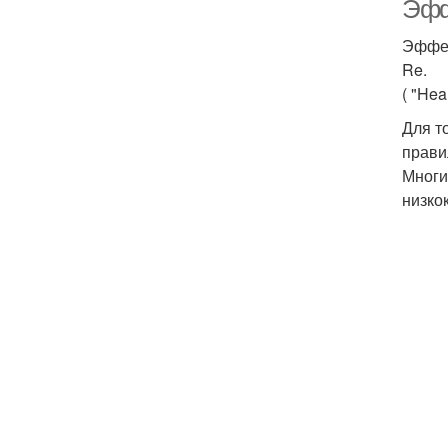
Эфф
Эффек
Re.
( "Heal
Для т
прави
Многи
низко