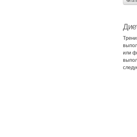
читат
Диет
Трени
выпол
или ф
выпол
следу