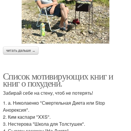
читать дальше →
Список мотивирующих книг и
книг о похудени.
Забирай себе на стену, чтоб не потерять!
1. а. Николаенко "Смертельная Диета или Stop
Анорексия".
2. Ким каспари "XXS".
3. Нестерова "Школа для Толстушек".
4. Сьюзен сассман "На Диете".