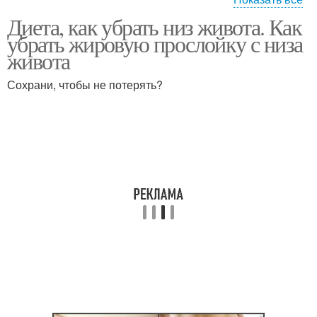
Диета, как убрать низ живота. Как
Мужская диета
диета для похудения
убрать жировую прослойку с низа
живота
Сохрани, чтобы не потерять?
Мужские диеты
эффективные диеты
Диета для низа