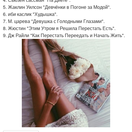
5. Жаклин Уилсон "Девчёнки в Погоне за Модой".
6. иби каслик "Худышка".
7. М. царева "Девушка с Голодными Глазами".
8. Жюстин "Этим Утром я Решила Перестать Есть".
9. Дж Райли "Как Перестать Переедать и Начать Жить".