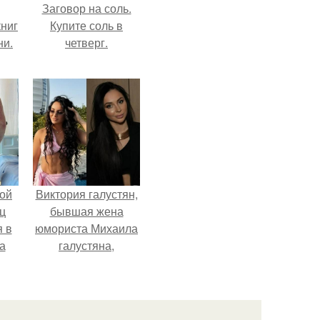
Заговор на соль.
ниг
Купите соль в
ни.
четверг.
ой
Виктория галустян,
ц
бывшая жена
я в
юмориста Михаила
а
галустяна,
го
рассказала о
я
неожиданных
последствиях
развода.