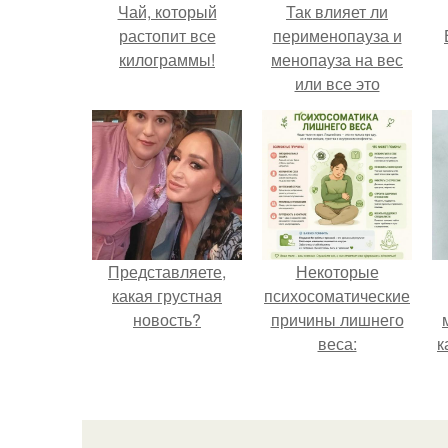
Чай, который
Так влияет ли
растопит все
перименопауза и
килограммы!
менопауза на вес
или все это
ерунда?
Представляете,
Некоторые
какая грустная
психосоматические
новость?
причины лишнего
веса:
к