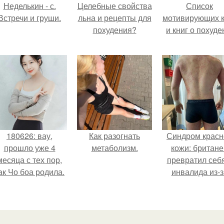
Неделькин - с.
Целебные свойства
Список
Встречи и груши.
льна и рецепты для
мотивирующих к
похудения?
и книг о похуде
180626: вау,
Как разогнать
Синдром красн
прошло уже 4
метаболизм.
кожи: британе
месяца с тех пор,
превратил себ
ак Чо боа родила.
инвалида из-з
бесконтрольно
использовани
мази.