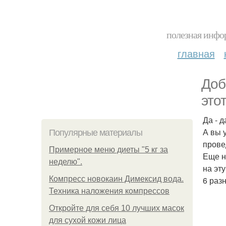
полезная инфор
главная
Доб
этот
Да - д
А вы 
Популярные материалы
прове
Примерное меню диеты "5 кг за
Еще н
неделю".
на эт
Компресс новокаин Димексид вода.
6 раз
Техника наложения компрессов
Откройте для себя 10 лучших масок
для сухой кожи лица