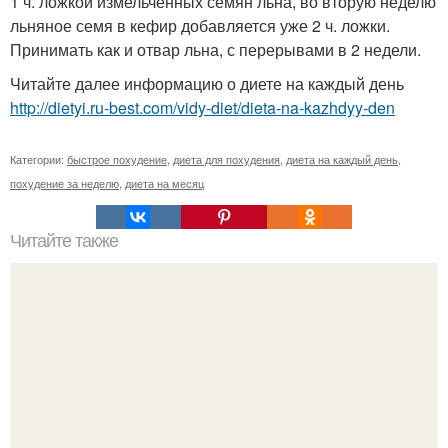
1 ч. ложкой измельченных семян льна, во вторую неделю
льняное семя в кефир добавляется уже 2 ч. ложки.
Принимать как и отвар льна, с перерывами в 2 недели.
Читайте далее информацию о диете на каждый день
http://dietyi.ru-best.com/vidy-diet/dieta-na-kazhdyy-den
Категории:
быстрое похудение
,
диета для похудения
,
диета на каждый день
,
похудение за неделю
,
диета на месяц
Читайте также
Гречка с кефиром творят чудеса!