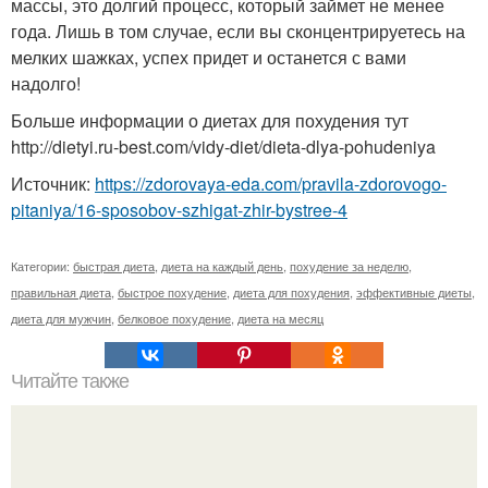
массы, это долгий процесс, который займет не менее
года. Лишь в том случае, если вы сконцентрируетесь на
мелких шажках, успех придет и останется с вами
надолго!
Больше информации о диетах для похудения тут
http://dietyi.ru-best.com/vidy-diet/dieta-dlya-pohudeniya
Источник:
https://zdorovaya-eda.com/pravila-zdorovogo-
pitaniya/16-sposobov-szhigat-zhir-bystree-4
Категории:
быстрая диета
,
диета на каждый день
,
похудение за неделю
,
правильная диета
,
быстрое похудение
,
диета для похудения
,
эффективные диеты
,
диета для мужчин
,
белковое похудение
,
диета на месяц
Читайте также