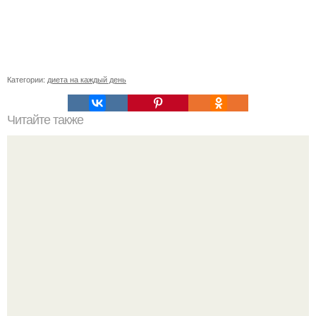
Категории:
диета на каждый день
Читайте также
Очищающая диета? Забери себе на стену, чтобы не
потерять?