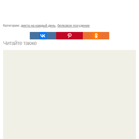
Категории:
диета на каждый день
,
белковое похудение
Читайте также
Остренькая капустка по дюкану быстрого приготовления.