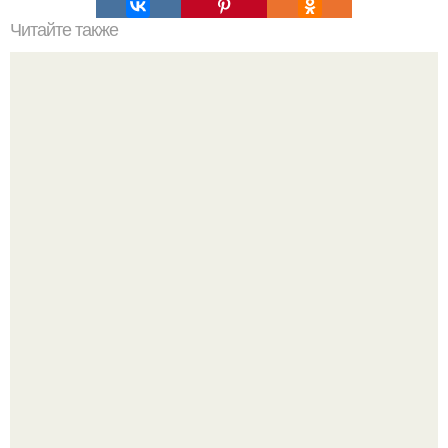
Читайте также
10 секретов для гладких пяточек - избавься от проблем
раз и навсегда!
Когда я была ребенком, я думала, что со мной что-то не