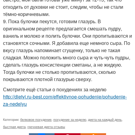
отходить от духовки не стоит, следим, чтобы не стали
тёмно-коричневыми.
9. Пока булочки пекутся, готовим глазурь. В
оригинальном рецепте предлагается смешать пудру,
ваниль и молоко и полить булочки. Они пропитываются и
становятся сочными. Я добавила еще немного сыра. По
вкусу глазурь напоминает сгущенку, только не такая
сладкая. Можно положить много сыра и чуть-чуть пудры,
сделать глазурь консистенции сметаны, а не жидкую.
Тогда булочки не столько пропитываются, сколько
покрываются плотной глазурью сверху.
Смотрите ещё статьи о похудениях за неделю
http://dietyi.ru-best.com/effektivnoe-pohudenie/pohudenie-
za-nedelyu
Категории:
белковое похудение
,
похудение за неделю
,
диета на каждый день
,
быстрая диета
,
гречневая диета отзывы