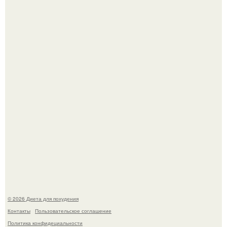
После трёхлетнего отсутствия в своей воркутинской
квартире, мужчина вернулся и обнаружил, что его
жилище стало пристанищем для стаи голубей.
Синдром красной кожи: британец превратил себя в
инвалида из-за бесконтрольного использования мази.
© 2026 Диета для похудения
Контакты
Пользовательское соглашение
Политика конфидециальности