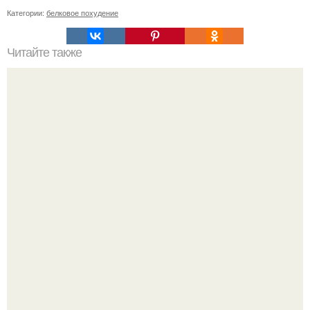
Категории:
белковое похудение
Читайте также
Программа тренировок 3 раза в неделю в домашних
условиях!