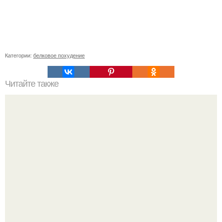
Категории:
белковое похудение
Читайте также
Попробуйте свекольный каппучино по дюкану.