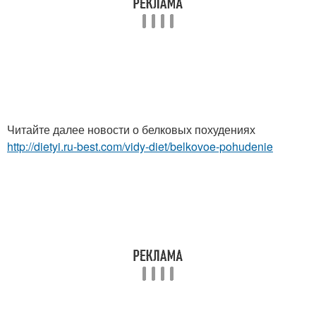
Читайте далее новости о белковых похудениях
http://dietyi.ru-best.com/vidy-diet/belkovoe-pohudenie