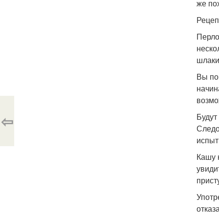
же по
Рецеп
Перло
неско
шлаки
Вы по
начин
возмо
⇦
Будут
Следо
испыт
Кашу 
увиди
присту
Употр
отказ