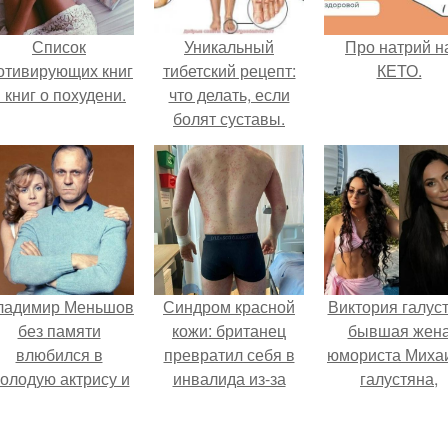
Список
Уникальный
Про натрий н
отивирующих книг
тибетский рецепт:
КЕТО.
 книг о похудени.
что делать, если
болят суставы.
ладимир Меньшов
Синдром красной
Виктория галуст
без памяти
кожи: британец
бывшая жен
влюбился в
превратил себя в
юмориста Миха
олодую актрису и
инвалида из-за
галустяна,
аже решил уйти от
бесконтрольного
рассказала о
алентовой ради
использования
неожиданны