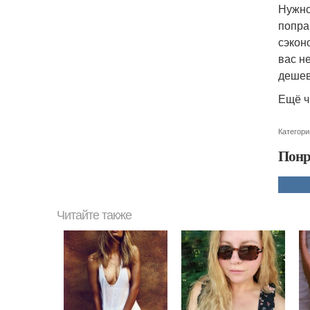
Нужно
попра
сэкон
вас н
дешев
Ещё ч
Категори
Понр
Читайте также