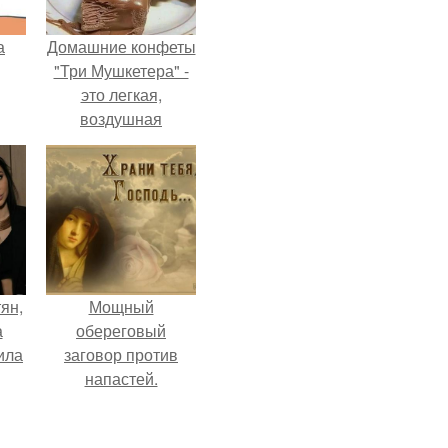
а
Домашние конфеты
"Три Мушкетера" -
это легкая,
воздушная
шоколадная нуга,
покрытая
молочным
шоколадом.
ян,
Мощный
а
обереговый
ила
заговор против
напастей.
х