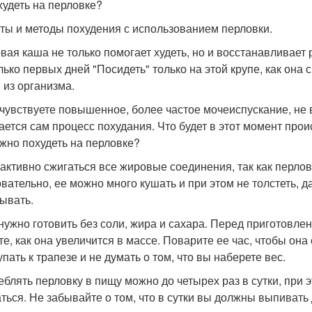
худеть на перловке?
ты и методы похудения с использованием перловки.
вая каша не только помогает худеть, но и восстанавливает 
лько первых дней "Посидеть" только на этой крупе, как она
 из организма.
чувствуете повышенное, более частое мочеиспускание, не в
ается сам процесс похудания. Что будет в этот момент про
жно похудеть на перловке?
 активно сжигаться все жировые соединения, так как перлов
вательно, ее можно много кушать и при этом не толстеть, да
ывать.
нужно готовить без соли, жира и сахара. Перед приготовлен
те, как она увеличится в массе. Поварите ее час, чтобы он
пать к трапезе и не думать о том, что вы наберете вес.
еблять перловку в пищу можно до четырех раз в сутки, при 
аться. Не забывайте о том, что в сутки вы должны выпивать 