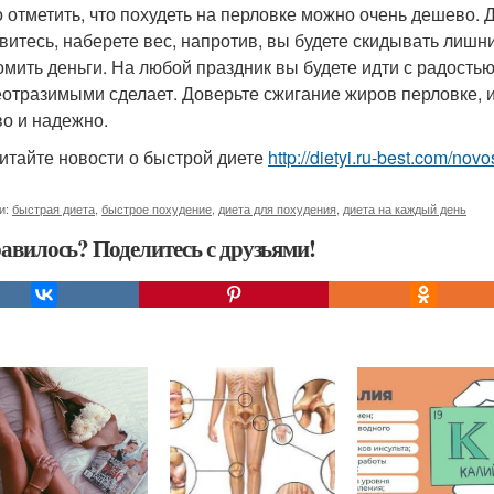
 отметить, что похудеть на перловке можно очень дешево. Д
витесь, наберете вес, напротив, вы будете скидывать лишн
омить деньги. На любой праздник вы будете идти с радость
еотразимыми сделает. Доверьте сжигание жиров перловке, и 
о и надежно.
итайте новости о быстрой диете
http://dietyi.ru-best.com/novo
и:
быстрая диета
,
быстрое похудение
,
диета для похудения
,
диета на каждый день
авилось? Поделитесь с друзьями!