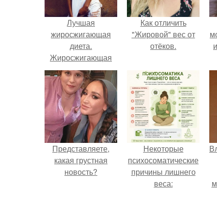
Лучшая
Как отличить
жиросжигающая
"Жировой" вес от
м
диета.
отёков.
и
Жиросжигающая
диета.
Жиросжигающая
диета рассчитана
на неделю, за это
время можно
похудеть на 4-5
килограммов.
Представляете,
Некоторые
В
какая грустная
психосоматические
новость?
причины лишнего
веса:
м
д