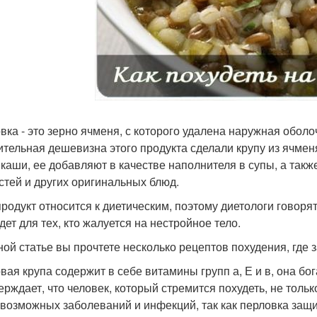
вка - это зерно ячменя, с которого удалена наружная оболо
ительная дешевизна этого продукта сделали крупу из ячмен
 каши, ее добавляют в качестве наполнителя в супы, а такж
стей и других оригинальных блюд.
продукт относится к диетическим, поэтому диетологи говоря
дет для тех, кто жалуется на нестройное тело.
ной статье вы прочтете несколько рецептов похудения, где з
вая крупа содержит в себе витамины групп а, Е и в, она бо
ерждает, что человек, который стремится похудеть, не тольк
евозможных заболеваний и инфекций, так как перловка защи