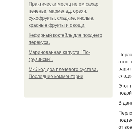
Практически месяц не ем сахар,
печенье, мармелад, орехи,
сухофрукты, сладкие, кислые,
красные фрукты и овощи.
Кефирный коктейль для позднего
перекуса.
Маринованная капуста "По-
Перло
грузински".
относ
варят
Мкб код доа плечевого сустава.
сладо
Последние комментарии
Этот 
подой
В дан
Перло
подтв
от вс