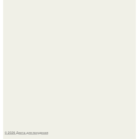
Как разогнать метаболизм.
Синдром красной кожи: британец превратил себя в
инвалида из-за бесконтрольного использования мази.
© 2026 Диета для похудения