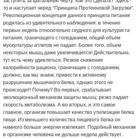
заступить за фатальную черту. Как это сделать? Здесь -
то и наступает черед "Принципа Протеиновой Загрузки".
Революционная концепция данного принципа питания
родилась из удивительного наблюдения: в течение
первых недель относительно скудного для культуриста
питания, граничащего с голоданием, общий объем
мускулатуры атлетов не падает. Более того, объем
некоторых мышц даже увеличивается! Действительно,
тут есть чему удивляться. Резкое снижение
калорийности рациона, граничащее с голоданием,
должно, как мы знаем, привести к активному
разрушению мышечного белка, однако этого не
происходит! Почему? Во-первых, срабатывает
эволюционный механизм защиты мышц: резко падает
скорость метаболизма. А во-вторых, и это самое
главное, организм повышает качество утилизации белка
пищи. Из меньшего количества пищевого белка он
намного больше энергии извлекает. Подобный механизм
в организме человека не дольше недели действует.