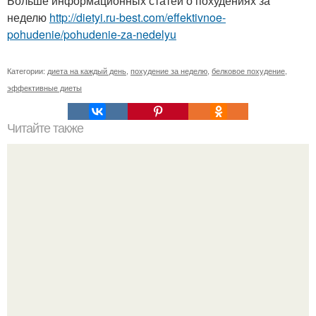
Больше информационных статей о похудениях за
неделю
http://dietyi.ru-best.com/effektivnoe-
pohudenie/pohudenie-za-nedelyu
Категории:
диета на каждый день
,
похудение за неделю
,
белковое похудение
,
эффективные диеты
Читайте также
Овсянка - сильнейший жиросжигатель?