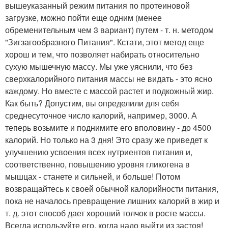
вышеуказанный режим питания по протеиновой
загрузке, можно пойти еще одним (менее
обременительным чем 3 вариант) путем - т. н. методом
"Зигзагообразного Питания". Кстати, этот метод еще
хорош и тем, что позволяет набирать относительно
сухую мышечную массу. Мы уже уяснили, что без
сверхкалорийного питания массы не видать - это ясно
каждому. Но вместе с массой растет и подкожный жир.
Как быть? Допустим, вы определили для себя
среднесуточное число калорий, например, 3000. А
теперь возьмите и поднимите его вполовину - до 4500
калорий. Но только на 3 дня! Это сразу же приведет к
улучшению усвоения всех нутриентов питания и,
соответственно, повышению уровня гликогена в
мышцах - станете и сильней, и больше! Потом
возвращайтесь к своей обычной калорийности питания,
пока не началось превращение лишних калорий в жир и
т. д. этот способ дает хороший толчок в росте массы.
Всегда используйте его, когда надо выйти из застоя!