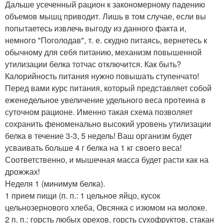
Дальше усеченный рацион к закономерному падению
объемов мышц приводит. Лишь в том случае, если вы
попытаетесь извлечь выгоду из данного факта и,
немного "Поголодав", т. е. скудно питаясь, вернетесь к
обычному для себя питанию, механизм повышенной
утилизации белка тотчас отключится. Как быть?
Калорийность питания нужно повышать ступенчато!
Перед вами курс питания, который представляет собой
еженедельное увеличение удельного веса протеина в
суточном рационе. Именно такая схема позволяет
сохранить феноменально высокий уровень утилизации
белка в течение 3-3, 5 недель! Ваш организм будет
усваивать больше 4 г белка на 1 кг своего веса!
Соответственно, и мышечная масса будет расти как на
дрожжах!
Неделя 1 (минимум белка).
1 прием пищи (п. п.: 1 цельное яйцо, кусок
цельнозернового хлеба, Овсянка с изюмом на молоке.
2 п. п.: горсть любых орехов, горсть сухофруктов, стакан