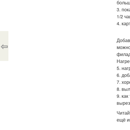
больш
3. по
1/2 ч
4. ка
Добав
⇦
можно
филад
Нагре
5. на
6. доб
7. хо
8. вы
9. ка
вырез
Читай
ещё и