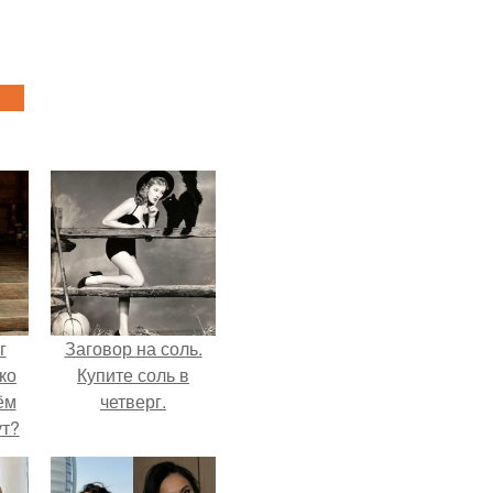
г
Заговор на соль.
ко
Купите соль в
ём
четверг.
ут?