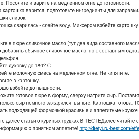
е. Посолите и варите на медленном огне до готовности.
ка картошка варится, подготовьте ингредиенты для заправки
ашки сливок.
ртошка сварилась - слейте воду. Миксером взбейте картошку
ьте в пюре сливочное масло (тут два вида составного масл
 добавить обычное сливочное масло, но с составным одноз
ельфия.
йте духовку до 180? С.
грейте молочную смесь на медленном огне. Не кипятите.
авьте в картошку.
рошо взбейте до пышности.
ложите готовое пюре в форму, сверху натрите сыр. Поставьт
к только сыр немного зажарился, выньте. Картошка готова. 1
ать подходящей формочкой красивые и аппетитные кружочк
те далее статьи о куриных грудках В ТЕСТЕДалее читайте 
нформацию о приятном аппетите!
http://dietyi.ru-best.com/