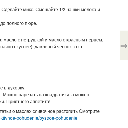
. Сделайте микс. Смешайте 1/2 чашки молока и
 до полного пюре.
а: масло с петрушкой и масло с красным перцем,
⇨
начно вкуснее), давленый чеснок, сыр
е в духовку.
0. Можно нарезать на квадратики, а можно
и. Приятного аппетита!
статьи о маслах сливочное растопить Смотрите
effektivnoe-pohudenie/bystroe-pohudenie