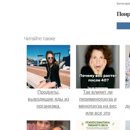
Категори
Понр
Читайте также
Продукты,
Так влияет ли
выводящие яды из
перименопауза и
организма.
менопауза на вес
ду
или все это
ерунда?