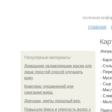
полезная инфор
главная
Кар
Ингре
Популярные материалы
- Карт
- Соль
Домашние увлажняющие маски для
- Пере
лица: простой способ улучшить
- Муск
кожу
- Сыр
Комплекс упражнений для
- Мас
сжигания жира.
- Слив
Девушки, диеты прошлый век.
- Моло
Повысьте блеск и упругость волос с
Приго