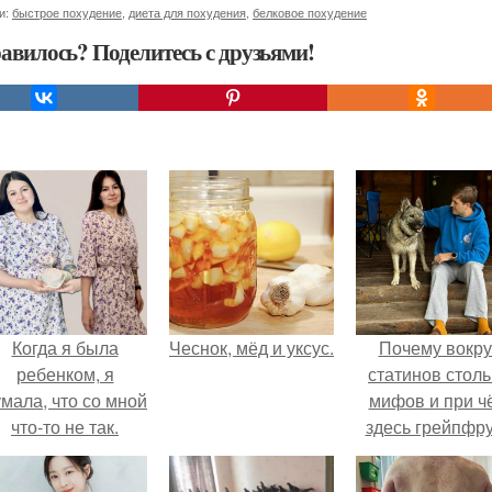
и:
быстрое похудение
,
диета для похудения
,
белковое похудение
авилось? Поделитесь с друзьями!
Когда я была
Чеснок, мёд и уксус.
Почему вокру
ребенком, я
статинов столь
мала, что со мной
мифов и при ч
что-то не так.
здесь грейпфр