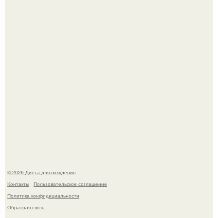
Виктория галустян, бывшая жена юмориста Михаила
галустяна, рассказала о неожиданных последствиях
развода.
Мощный обереговый заговор против напастей.
© 2026 Диета для похудения
Контакты
Пользовательское соглашение
Политика конфидециальности
Обратная связь