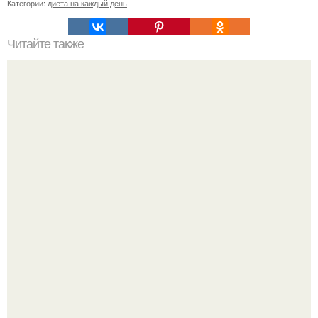
Категории:
диета на каждый день
Читайте также
* Заговор на похудение перед сном *.
Как отличить "Жировой" вес от отёков.