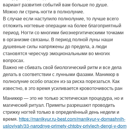
вариант развития событий вам больше по душе.
Можно ли стричь ногти в полнолуние.
В случае если наступило полнолуние, то лучше всего
отложить ногтевые операции на более благоприятный
период. Ногти со многими биоэнергитическими точками
в организме связаны. В период полной луны наши
душевные силы напряжены до предела, а люди
становятся чересчур эмоциональными во многих
вопросах.
Важно не сбивать свой биологический ритм и все дела
делать в соответствии с лунными фазами. Маникюр в
полнолуние особо опасен из-за риска порезаться. Как
известно, в это время усиливается кровоточивость ран
Маникюр — это не только эстетическая процедура, но и
магический ритуал. Приметы разрешают проводить
стрижку ногтей только в определённый день недели и
время.
https://manikyur.ru-best.com/manikyur-v-domashnih-
usloviyah/33-narodnye-primety-chtoby-privlech-dengi-v-dom