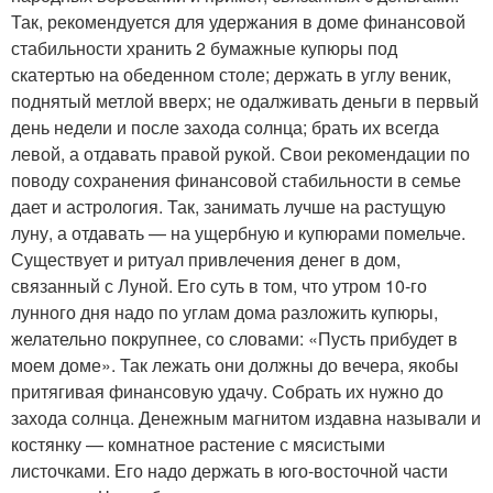
Так, рекомендуется для удержания в доме финансовой
стабильности хранить 2 бумажные купюры под
скатертью на обеденном столе; держать в углу веник,
поднятый метлой вверх; не одалживать деньги в первый
день недели и после захода солнца; брать их всегда
левой, а отдавать правой рукой. Свои рекомендации по
поводу сохранения финансовой стабильности в семье
дает и астрология. Так, занимать лучше на растущую
луну, а отдавать — на ущербную и купюрами помельче.
Существует и ритуал привлечения денег в дом,
связанный с Луной. Его суть в том, что утром 10-го
лунного дня надо по углам дома разложить купюры,
желательно покрупнее, со словами: «Пусть прибудет в
моем доме». Так лежать они должны до вечера, якобы
притягивая финансовую удачу. Собрать их нужно до
захода солнца. Денежным магнитом издавна называли и
костянку — комнатное растение с мясистыми
листочками. Его надо держать в юго-восточной части