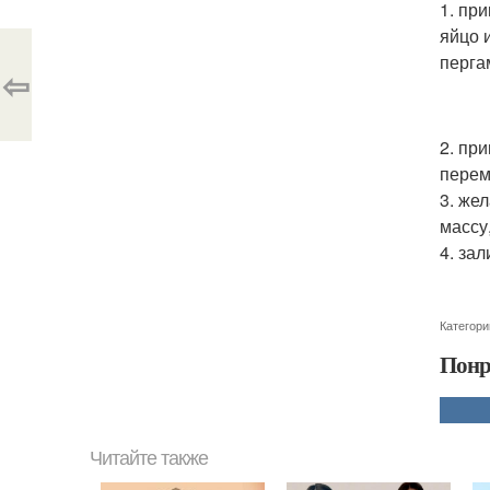
1. пр
яйцо 
перга
⇦
2. пр
перем
3. же
массу
4. за
Категори
Понр
Читайте также