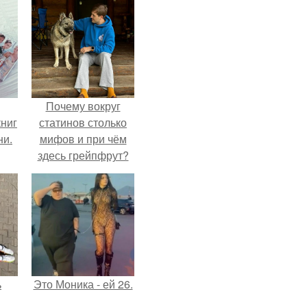
Почему вокруг
ниг
статинов столько
ни.
мифов и при чём
здесь грейпфрут?
ь
Это Моника - ей 26.