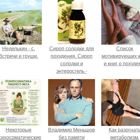
Неделькин - с.
Сироп солодки для
Список
Встречи и груши.
похудения. Сироп
мотивирующих к
солодки и
и книг о похуде
энтеросгель -
чистка
лимфосистемы.
Некоторые
Владимир Меньшов
Как разогнат
сихосоматические
без памяти
метаболизм.