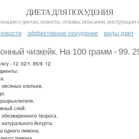
ДИЕТА ДЛЯ ПОХУДЕНИЯ
мация о диетах, новости, отзывы, описания, инструкции 
новости
эффективное похудение
виды диет
онный чизкейк. На 100 грамм - 99. 2
/ж/у - 12. 02/1. 85/9. 12.
диенты:
а:
г овсяных хлопьев.
цо.
г разрыхлителя.
жный слой:
 г обезжиренного творога.
г натурального йогурта.
ра одного лимона.
одного лимона.