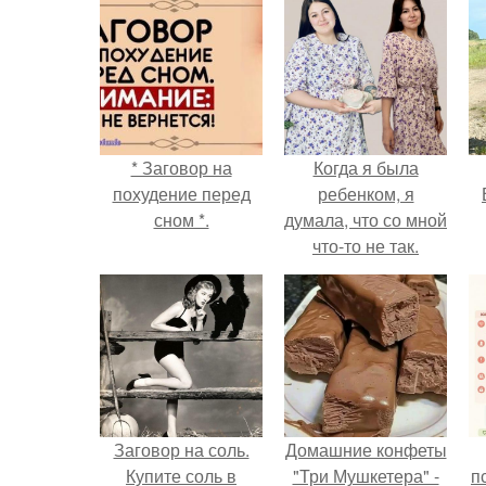
* Заговор на
Когда я была
похудение перед
ребенком, я
сном *.
думала, что со мной
что-то не так.
Заговор на соль.
Домашние конфеты
Купите соль в
"Три Мушкетера" -
п