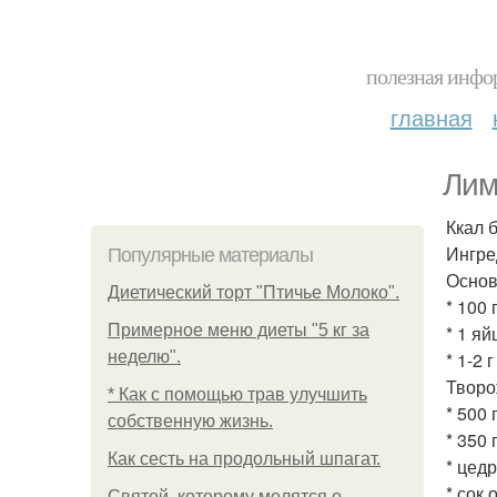
полезная инфор
главная
Лим
Ккал б
Ингре
Популярные материалы
Основ
Диетический торт "Птичье Молоко".
* 100 
Примерное меню диеты "5 кг за
* 1 яй
неделю".
* 1-2 
Творо
* Как с помощью трав улучшить
* 500
собственную жизнь.
* 350 
Как сесть на продольный шпагат.
* цед
* сок 
Святой, которому молятся о