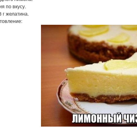
ия по вкусу.
8 г желатина.
товление: