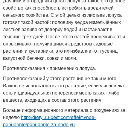
Дачники и огородники ценят лопух за такое его ценное
свойство как способность истреблять вредителей
сельского хозяйства. С этой целью из листьев лопуха
готовят такой настой: половину ведра измельчённых
листьев заливают доверху водой и настаивают в
течение трёх дней. После этого настой процеживают и
опрыскивают получившимся средством садовые
растения и кустарники, это их избавляет от гусениц
капустной белянки, совки и моли.
Противопоказания к применению лопуха.
Противопоказаний у этого растения не так и много.
Важно не использовать это растение, если у человека
есть индивидуальная непереносимость каких - либо
веществ, входящих в состав этого растения.
Больше информационного материала о похудениях за
неделю
http://dietyi.ru-best.com/effektivnoe-
pohudenie/pohudenie-za-nedelyu