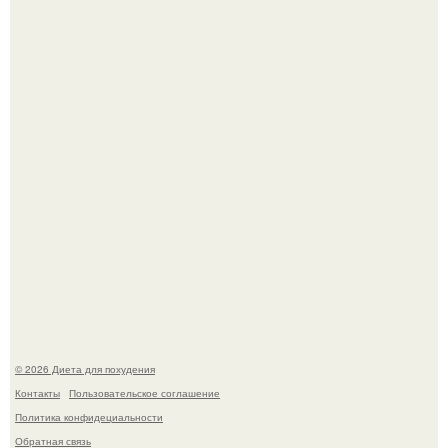
Это Моника - ей 26.
Синдром красной кожи: британец превратил себя в
инвалида из-за бесконтрольного использования мази.
© 2026 Диета для похудения
Контакты
Пользовательское соглашение
Политика конфидециальности
Обратная связь