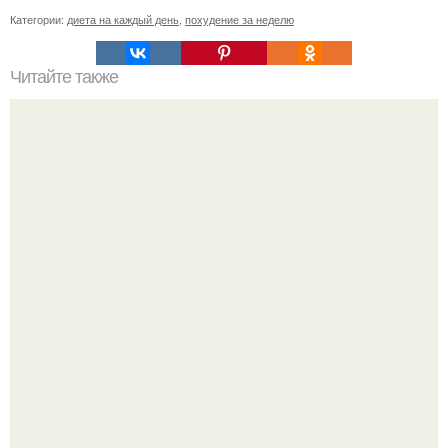
Категории:
диета на каждый день
,
похудение за неделю
Читайте также
Лечебный сироп для печени, почек и ЖКТ.