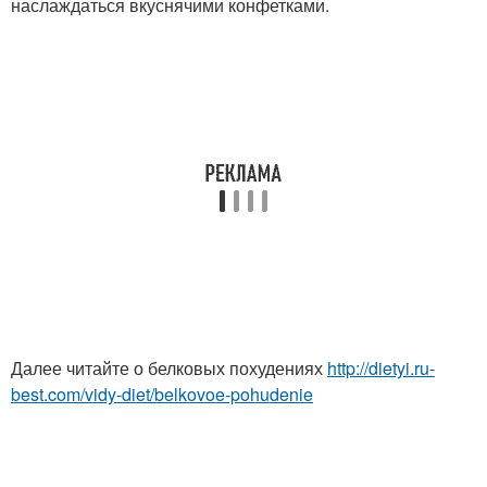
наслаждаться вкуснячими конфетками.
Далее читайте о белковых похудениях
http://dietyi.ru-
best.com/vidy-diet/belkovoe-pohudenie