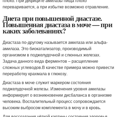
плохо. При дефиците амилазы пища плохо
переваривается, а при избытке возможно отравление.
Диета при повышенной диастазе.
Повышенная диастаза в моче — при
каких заболеваниях?
Диастаза по-другому называется амилаза или альфа-
амилаза. Это биокатализатор, производимый
организмом в поджелудочной и слюнных железах.
Задача данного вида ферментов – расщепление
сложных углеводов.В качестве примера можно привести
переработку крахмала в глюкозу.
Диастаза в моче служит маркером состояния
поджелудочной железы. Изменения уровня амилазы
информирует о возникновении дисбаланса в организме
человека. Воспалительный процесс сопровождается
высоким выбросом комплемента в мочу и в кровь.
Для воссоздания чёткой картины состояния здоровья