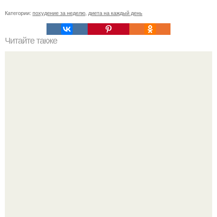
Категории:
похудение за неделю
,
диета на каждый день
Читайте также
Диета на голоде. Гречневая диета не голодная, но
эффективная для похудения, продолжительность диеты
7-14 дней.