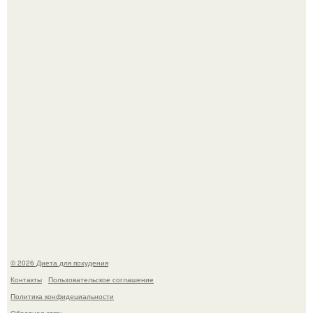
180626: вау, прошло уже 4 месяца с тех пор, как Чо боа
родила.
Как разогнать метаболизм.
© 2026 Диета для похудения
Контакты
Пользовательское соглашение
Политика конфидециальности