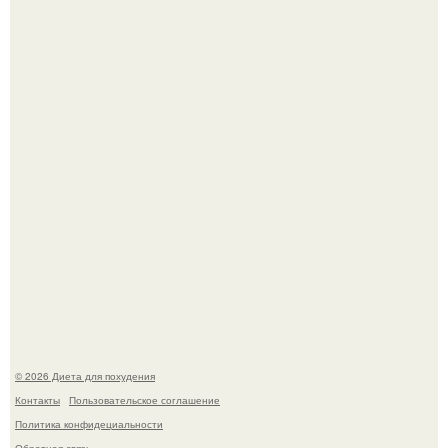
Синдром красной кожи: британец превратил себя в
инвалида из-за бесконтрольного использования мази.
Виктория галустян, бывшая жена юмориста Михаила
галустяна, рассказала о неожиданных последствиях
развода.
© 2026 Диета для похудения
Контакты
Пользовательское соглашение
Политика конфидециальности