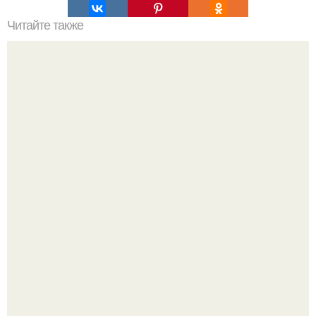
Читайте также
Двухнедельные диеты Минус 10 кг за. Хорошая диета. 10
дней - Минус 10 кг.
Метабуст нужен не "Идеальным", а живым людям.