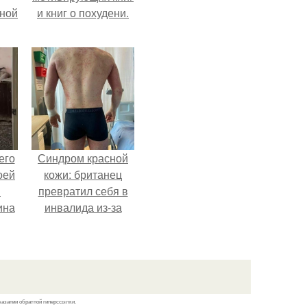
мной
и книг о похудени.
его
Синдром красной
оей
кожи: британец
й
превратил себя в
ина
инвалида из-за
бесконтрольного
его
использования
о
мази.
ля
.
казании обратной гиперссылки.