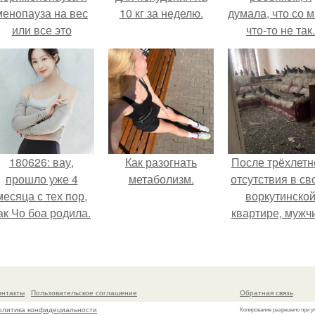
менопауза на вес
10 кг за неделю.
думала, что со 
или все это
что-то не так.
ерунда?
180626: вау,
Как разогнать
После трёхлетн
прошло уже 4
метаболизм.
отсутствия в св
месяца с тех пор,
воркутинско
ак Чо боа родила.
квартире, мужч
вернулся и
обнаружил, что 
жилище стал
пристанищем д
онтакты
Пользовательское соглашение
Обратная связь
стаи голубей
олитика конфидециальности
Копирование разрешено при у