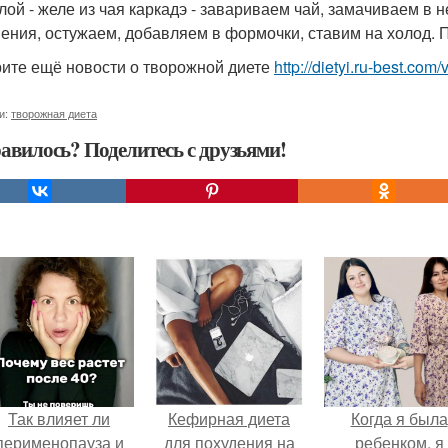
слой - желе из чая каркадэ - завариваем чай, замачиваем в 
пения, остужаем, добавляем в формочки, ставим на холод. 
ите ещё новости о творожной диете
http://dietyi.ru-best.com
и:
творожная диета
авилось? Поделитесь с друзьями!
Так влияет ли
Кефирная диета
Когда я была
перименопауза и
для похудения на
ребенком, я