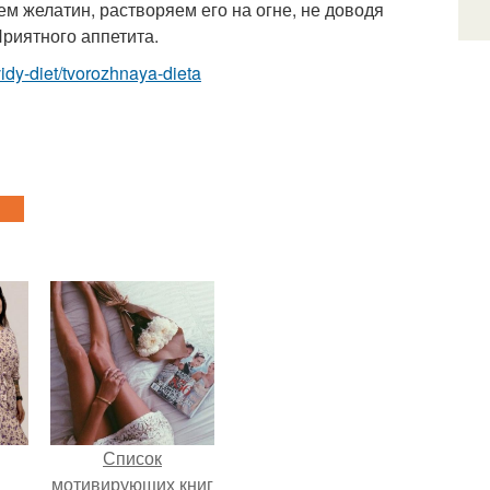
нем желатин, растворяем его на огне, не доводя
Приятного аппетита.
/vidy-diet/tvorozhnaya-dieta
Список
мотивирующих книг