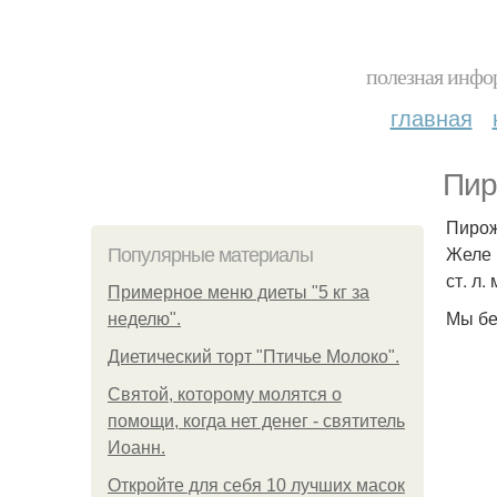
полезная инфор
главная
Пир
Пирож
Желе и
Популярные материалы
ст. л.
Примерное меню диеты "5 кг за
Мы бе
неделю".
Диетический торт "Птичье Молоко".
Святой, которому молятся о
помощи, когда нет денег - святитель
Иоанн.
Откройте для себя 10 лучших масок