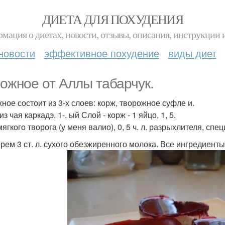
ДИЕТА ДЛЯ ПОХУДЕНИЯ
мация о диетах, новости, отзывы, описания, инструкции 
новости
эффективное похудение
виды диет
ожное от Аллы табарчук.
ное состоит из 3-х слоев: корж, творожное суфле и.
з чая каркадэ. 1-. ый Слой - корж - 1 яйцо, 1, 5.
 мягкого творога (у меня валио), 0, 5 ч. л. разрыхлителя, спе
рем 3 ст. л. сухого обезжиренного молока. Все ингредиенты