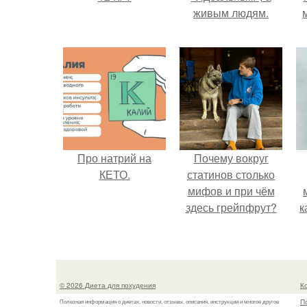
живым людям.
Про натрий на
Почему вокруг
КЕТО.
статинов столько
мифов и при чём
здесь грейпфрут?
к
© 2026 Диета для похудения
К
П
Полезная информация о диетах, новости, отзывы, описания, инструкции и многое другое