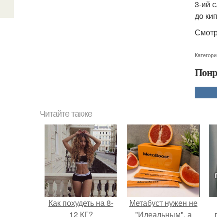
3-ий 
до ки
Смотр
Категори
Понр
Читайте также
Как похудеть на 8-
Метабуст нужен не
12 КГ?
"Идеальным", а