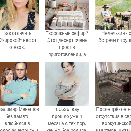
Как отличить
Творожный зефир?
Неделькин - с
"Жировой" вес от
Этот десерт очень
Встречи и груш
отёков.
прост в
приготовлении, а
по вкусу он
напоминает самый
настоящий зефир!
ладимир Меньшов
180626: вау,
После трёхлетн
без памяти
прошло уже 4
отсутствия в св
влюбился в
месяца с тех пор,
воркутинско
олодую актрису и
как Чо боа родила.
квартире, мужч