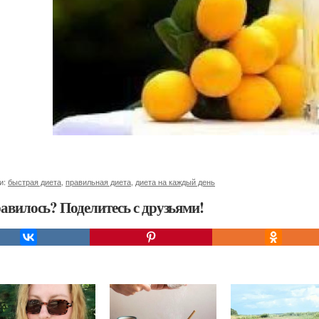
и:
быстрая диета
,
правильная диета
,
диета на каждый день
авилось? Поделитесь с друзьями!