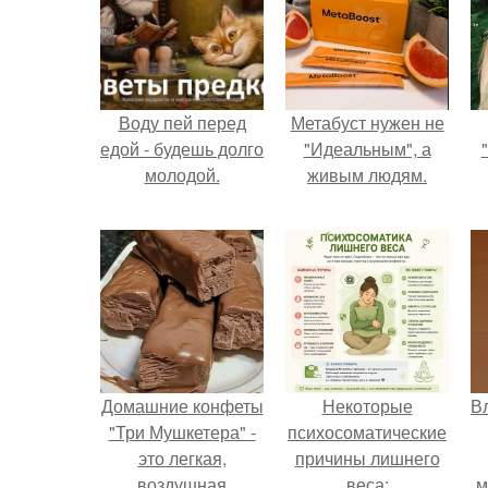
Воду пей перед
Метабуст нужен не
едой - будешь долго
"Идеальным", а
молодой.
живым людям.
Домашние конфеты
Некоторые
В
"Три Мушкетера" -
психосоматические
это легкая,
причины лишнего
воздушная
веса:
м