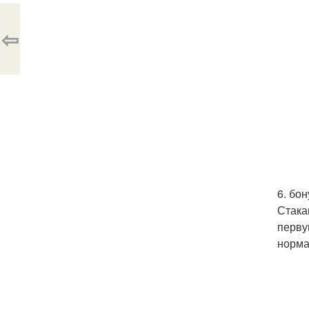
⇦
6. бон
Стака
перву
норма