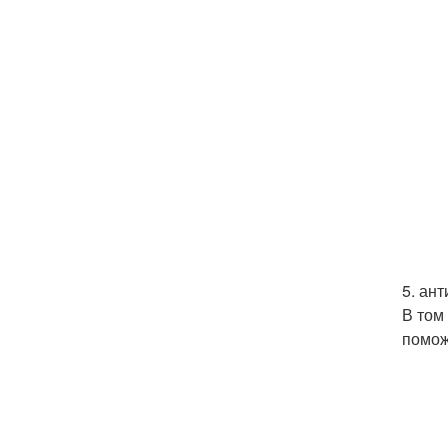
5. ан
В том
помож