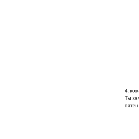
4. кож
Ты за
пятен