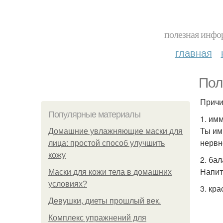
полезная инфор
главная
Пол
Причи
Популярные материалы
1. им
Ты им
Домашние увлажняющие маски для
нервн
лица: простой способ улучшить
кожу
2. бал
Напит
Маски для кожи тела в домашних
условиях?
3. кр
Девушки, диеты прошлый век.
Комплекс упражнений для