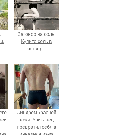
.
Заговор на соль.
и.
Купите соль в
четверг.
его
Синдром красной
оей
кожи: британец
й
превратил себя в
ина
инвалида из-за