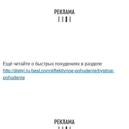
Ещё читайте о быстрых похудениях в разделе
http://dietyi.ru-best.com/effektivnoe-pohudenie/bystroe-
pohudenie