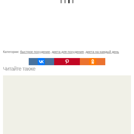
Категории:
быстрое похудение
,
диета для похудения
,
диета на каждый день
Читайте также
Действенный способ борьбы с выпадением волос в
домашних условиях.