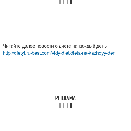
Читайте далее новости о диете на каждый день
http://dietyi.ru-best.com/vidy-diet/dieta-na-kazhdyy-den