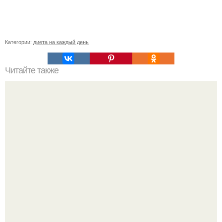
Категории:
диета на каждый день
Читайте также
Вес вернулся после диеты. Почему вес после диеты
возвращается.