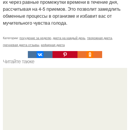
их через равные промежутки времени в течение дня,
рассчитывая на 4-5 приемов. Это позволит замедлить
обменные процессы в организме и избавит вас от
мучительного чувства голода.
Категории:
похудение за неделю
,
диета на каждый день
,
творожная диета
,
гречневая диета отзывы
,
кефирная диета
Читайте также
Диета "Любимая". За 7 дней уходит до 10 кг.