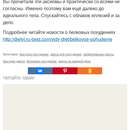
Вы прочитали эти аксиомы и практически со всеми не
согласны. Именно поэтому вам ещё далеко до
идеального тела. Спускайтесь с облаков иллюзий и за
дело.
Подробнее читайте новости о белковых похудениях
http://dietyi.ru-best.com/vidy-diet/belkovoe-pohudenie
Категории:
быстрое похудение
,
диета для похудения
,
эффективные диеты
,
быстрая диета
,
белковое похудение
,
диета на каждый день
Читайте также