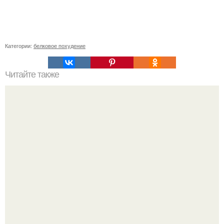
Категории:
белковое похудение
Читайте также
Шведская диета. Мы сбрасываем 7 кг за неделю на
шведской диете.