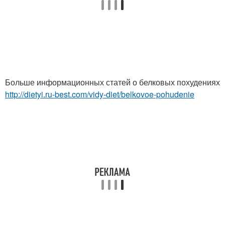
Больше информационных статей о белковых похудениях
http://dietyi.ru-best.com/vidy-diet/belkovoe-pohudenie