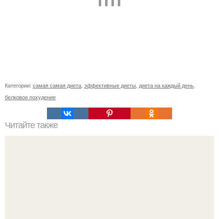
Категории:
самая самая диета
,
эффективные диеты
,
диета на каждый день
,
белковое похудение
Читайте также
Вкусная диета! Сохрани на стеночку?