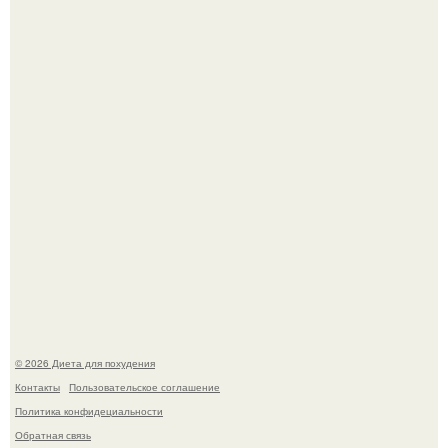
Как разогнать метаболизм.
После трёхлетнего отсутствия в своей воркутинской
квартире, мужчина вернулся и обнаружил, что его
жилище стало пристанищем для стаи голубей.
© 2026 Диета для похудения
Контакты
Пользовательское соглашение
Политика конфидециальности
Обратная связь