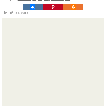
Читайте также
Грудь это жир. Женская грудь, как известно, состоит на
90% из жировой ткани.