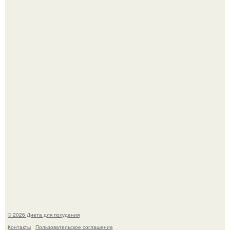
Синдром красной кожи: британец превратил себя в
инвалида из-за бесконтрольного использования мази.
Виктория галустян, бывшая жена юмориста Михаила
галустяна, рассказала о неожиданных последствиях
развода.
© 2026 Диета для похудения
Контакты
Пользовательское соглашение