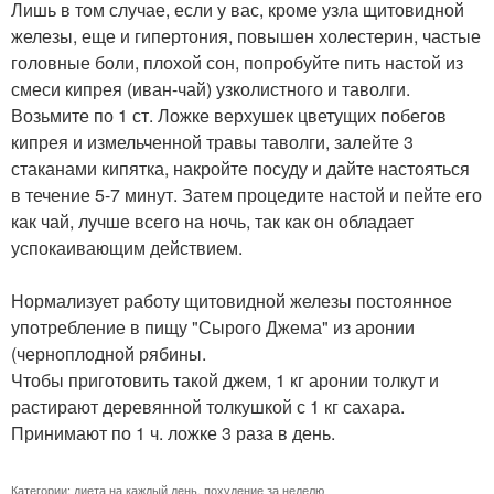
Лишь в том случае, если у вас, кроме узла щитовидной
железы, еще и гипертония, повышен холестерин, частые
головные боли, плохой сон, попробуйте пить настой из
смеси кипрея (иван-чай) узколистного и таволги.
Возьмите по 1 ст. Ложке верхушек цветущих побегов
кипрея и измельченной травы таволги, залейте 3
стаканами кипятка, накройте посуду и дайте настояться
в течение 5-7 минут. Затем процедите настой и пейте его
как чай, лучше всего на ночь, так как он обладает
успокаивающим действием.
Нормализует работу щитовидной железы постоянное
употребление в пищу "Сырого Джема" из аронии
(черноплодной рябины.
Чтобы приготовить такой джем, 1 кг аронии толкут и
растирают деревянной толкушкой с 1 кг сахара.
Принимают по 1 ч. ложке 3 раза в день.
Категории:
диета на каждый день
,
похудение за неделю