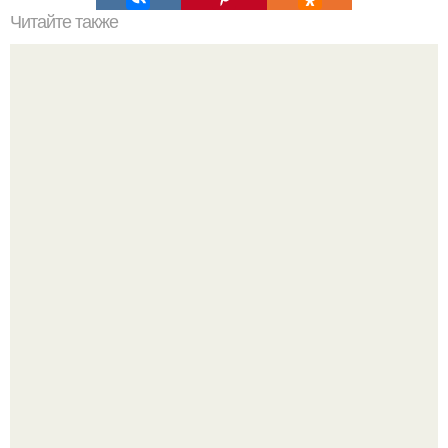
Читайте также
Берегите душевное спокойствие.
Метабуст нужен не "Идеальным", а живым людям.