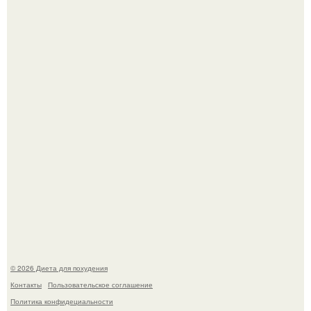
После трёхлетнего отсутствия в своей воркутинской
квартире, мужчина вернулся и обнаружил, что его
жилище стало пристанищем для стаи голубей.
Виктория галустян, бывшая жена юмориста Михаила
галустяна, рассказала о неожиданных последствиях
развода.
© 2026 Диета для похудения
Контакты
Пользовательское соглашение
Политика конфидециальности