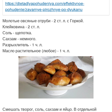
https://dietadlyapohudeniya.com/effektivnoe-
pohudenie/zavarnye-pirozhnye-po-dyukanu
Молотые овсяные отруби - 2 ст. л. с Горкой.
Клейковина - 2 ст. л.
Соль - щепотка.
Сахзам - немного.
Разрыхлитель - 1 ч. л.
Масло растительное (любое) - 1 ч. л.
Смешать творог, соль, сахзам и яйцо. В отдельной