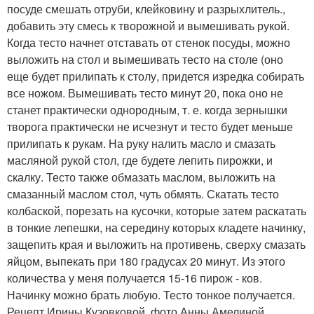
посуде смешать отруби, клейковину и разрыхлитель.,
добавить эту смесь к творожной и вымешивать рукой.
Когда тесто начнет отставать от стенок посуды, можно
выложить на стол и вымешивать тесто на столе (оно
еще будет прилипать к столу, придется изредка собирать
все ножом. Вымешивать тесто минут 20, пока оно не
станет практически однородным, т. е. когда зернышки
творога практически не исчезнут и тесто будет меньше
прилипать к рукам. На руку налить масло и смазать
масляной рукой стол, где будете лепить пирожки, и
скалку. Тесто также обмазать маслом, выложить на
смазанный маслом стол, чуть обмять. Скатать тесто
колбаской, порезать на кусочки, которые затем раскатать
в тонкие лепешки, на середину которых кладете начинку,
защепить края и выложить на противень, сверху смазать
яйцом, выпекать при 180 градусах 20 минут. Из этого
количества у меня получается 15-16 пирож - ков.
Начинку можно брать любую. Тесто тонкое получается.
Рецепт Ирины Кузовковой, фото Анны Амелиной.