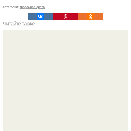
Категории:
творожная диета
Читайте также
Сироп солодки для похудения. Сироп солодки и
энтеросгель - чистка лимфосистемы.