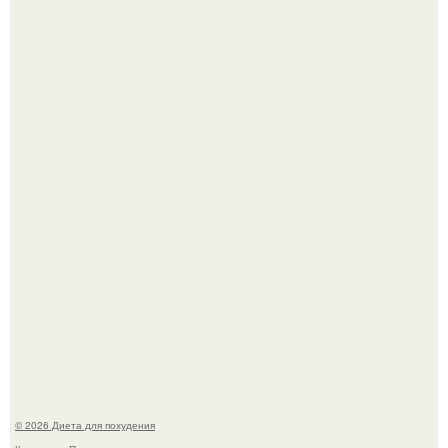
Это Моника - ей 26.
Виктория галустян, бывшая жена юмориста Михаила
галустяна, рассказала о неожиданных последствиях
развода.
© 2026 Диета для похудения